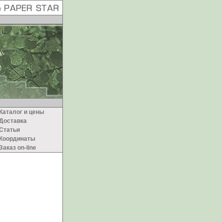
аталог и цены
оставка
татьи
оординаты
аказ on-line