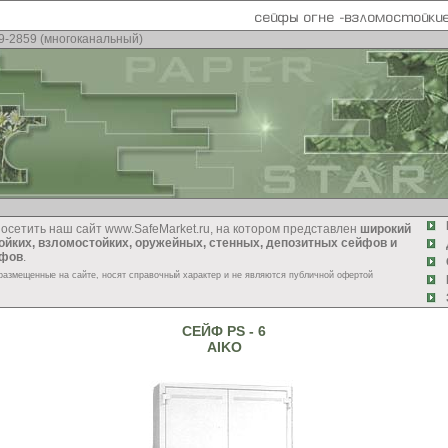
95) 229-2859 (многоканальный)
К
етить наш сайт www.SafeMarket.ru, на котором представлен
широкий
ойких, взломостойких, оружейных, стенных, депозитных сейфов и
Д
афов
.
С
размещенные на сайте, носят справочный характер и не являются публичной офертой
К
З
СЕЙФ PS - 6
AIKO